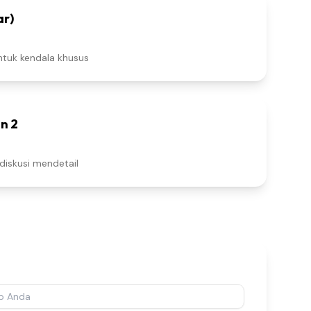
ar)
ntuk kendala khusus
n 2
diskusi mendetail